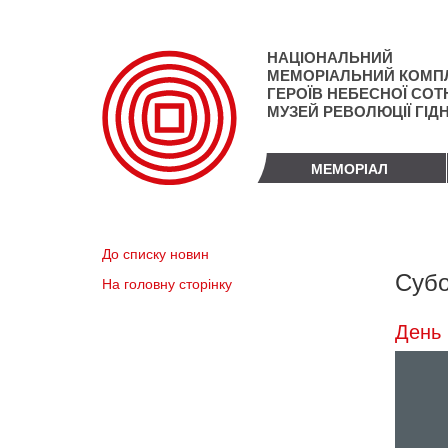
Перейти
до
основного
НАЦІОНАЛЬНИЙ
матеріалу
МЕМОРІАЛЬНИЙ КОМП
ГЕРОЇВ НЕБЕСНОЇ СОТН
МУЗЕЙ РЕВОЛЮЦІЇ ГІД
МЕМОРІАЛ
До списку новин
Субо
На головну сторінку
День 