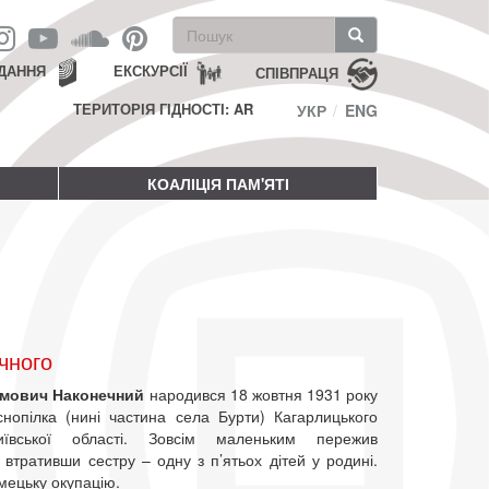
Пошукова
форма
Пошук
ДАННЯ
ЕКСКУРСІЇ
СПІВПРАЦЯ
ТЕРИТОРІЯ ГІДНОСТІ: AR
УКР
ENG
КОАЛІЦІЯ ПАМ'ЯТІ
чного
имович Наконечний
народився 18 жовтня 1931 року
снопілка (нині частина села Бурти) Кагарлицького
ївської області. Зовсім маленьким пережив
втративши сестру – одну з п’ятьох дітей у родині.
мецьку окупацію.