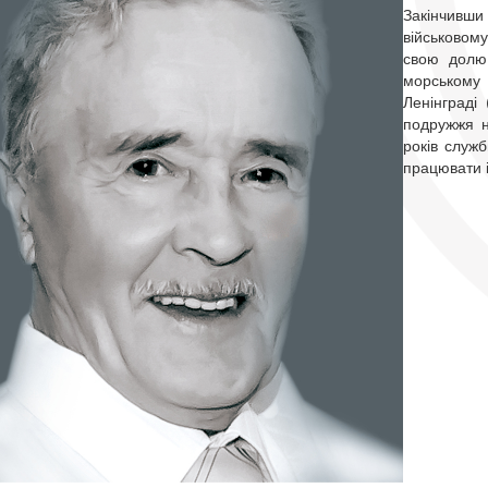
Закінчивш
військовом
свою долю 
морському 
Ленінграді 
подружжя н
років служ
працювати 