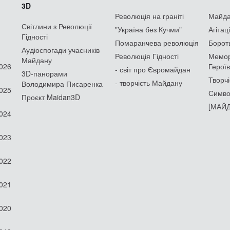
3D
Революція на граніті
Майдан
Світлини з Революції
"Україна без Кучми"
Агітац
Гідності
Помаранчева революція
Борот
Аудіоспогади учасників
Революція Гідності
Мемор
Майдану
2026
Героїв
- світ про Євромайдан
3D-панорами
Творчі
- творчість Майдану
Володимира Писаренка
2025
Симво
Проєкт Maidan3D
[МАЙД
2024
2023
2022
2021
2020