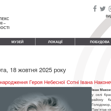
ВИ
ЛЕКС
І –
НОСТІ
МУЗЕЙ
ЛОКАЦІЇ
ПОБУДОВА
та, 18 жовтня 2025 року
народження Героя Небесної Сотні Івана Наконе
Іван Макс
у селі Кра
району Ки
Голодомор, 
Пам’ятав ні