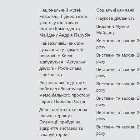
Національний музей
Соціальні кампанії
Революції Гідності взяв
Наукова діяльність
участь у фестивалі
Видання Музею
пам'яті Коменданта
Майдану
Майдану Андрія Парубія
Виставки та заходи 
Найважливіші виклики
року
сучасності у відкритій
Виставки та заходи 
розмові. У Києві
року
відбудуться «Актуальні
діалоги» Ростислава
Виставки та заходи 
Прокопюка
року
Розпочалися підготовчі
Виставки та заходи 
роботи з облаштування
року
меморіального простору
Виставки та заходи 
Героїв Небесної Сотні
року
День памʼяті страчених
Виставки та заходи 
під час теракту в
року
Оленівці: прийди на
Виставки та заходи 
відкриття виставки та
року
вшануй героїв