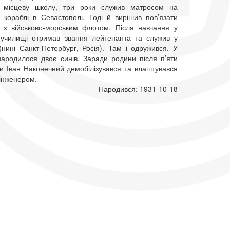
и місцеву школу, три роки служив матросом на
у кораблі в Севастополі. Тоді й вирішив пов’язати
з військово-морським флотом. Після навчання у
училищі отримав звання лейтенанта та служив у
(нині Санкт-Петербург, Росія). Там і одружився. У
ародилося двоє синів. Заради родини після п’яти
би Іван Наконечний демобілізувався та влаштувався
інженером.
Народився: 1931-10-18