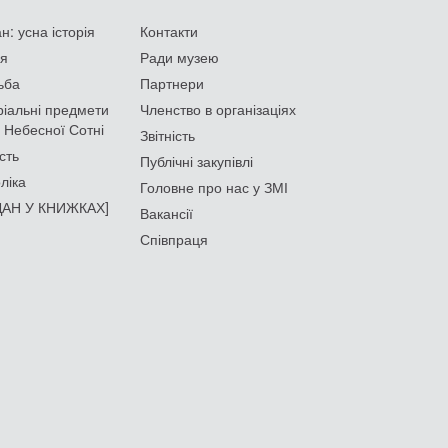
: усна історія
Контакти
ія
Ради музею
ьба
Партнери
іальні предмети
Членство в організаціях
 Небесної Сотні
Звітність
сть
Публічні закупівлі
ліка
Головне про нас у ЗМІ
АН У КНИЖКАХ]
Вакансії
Співпраця