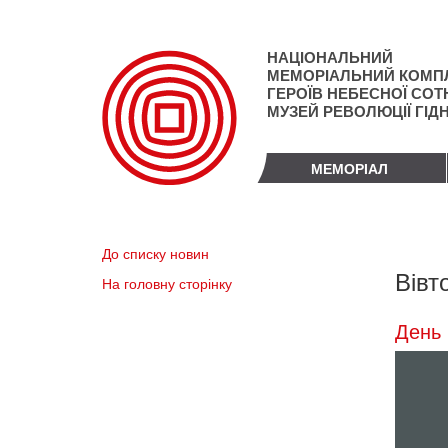
Перейти
до
основного
НАЦІОНАЛЬНИЙ
матеріалу
МЕМОРІАЛЬНИЙ КОМП
ГЕРОЇВ НЕБЕСНОЇ СОТН
МУЗЕЙ РЕВОЛЮЦІЇ ГІД
МЕМОРІАЛ
До списку новин
Вівт
На головну сторінку
День 