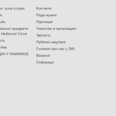
: усна історія
Контакти
ія
Ради музею
ьба
Партнери
іальні предмети
Членство в організаціях
 Небесної Сотні
Звітність
сть
Публічні закупівлі
ліка
Головне про нас у ЗМІ
АН У КНИЖКАХ]
Вакансії
Співпраця