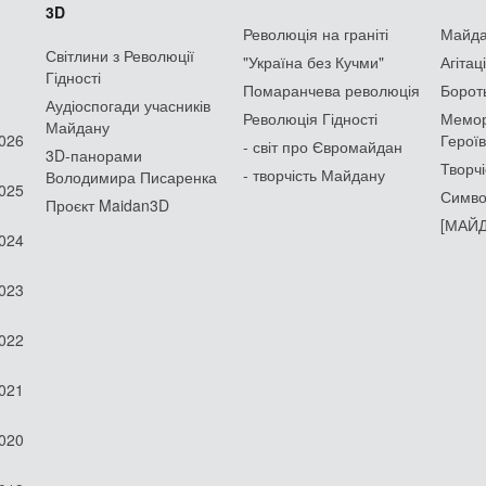
3D
Революція на граніті
Майдан
Світлини з Революції
"Україна без Кучми"
Агітац
Гідності
Помаранчева революція
Борот
Аудіоспогади учасників
Революція Гідності
Мемор
Майдану
2026
Героїв
- світ про Євромайдан
3D-панорами
Творчі
- творчість Майдану
Володимира Писаренка
2025
Симво
Проєкт Maidan3D
[МАЙД
2024
2023
2022
2021
2020