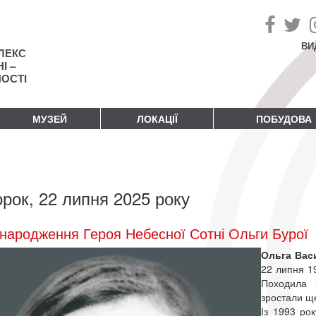
ВИ
ЛЕКС
І –
НОСТІ
МУЗЕЙ
ЛОКАЦІЇ
ПОБУДОВА
орок, 22 липня 2025 року
народження Героя Небесної Сотні Ольги Бурої
Ольга Вас
22 липня 19
Походила з
зростали ще
Із 1993 рок