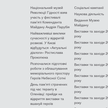
Національний музей
Соціальні кампанії
Революції Гідності взяв
Наукова діяльність
участь у фестивалі
Видання Музею
пам'яті Коменданта
Майдану
Майдану Андрія Парубія
Виставки та заходи 
Найважливіші виклики
року
сучасності у відкритій
Виставки та заходи 
розмові. У Києві
року
відбудуться «Актуальні
діалоги» Ростислава
Виставки та заходи 
Прокопюка
року
Розпочалися підготовчі
Виставки та заходи 
роботи з облаштування
року
меморіального простору
Виставки та заходи 
Героїв Небесної Сотні
року
День памʼяті страчених
Виставки та заходи 
під час теракту в
року
Оленівці: прийди на
Виставки та заходи 
відкриття виставки та
року
вшануй героїв