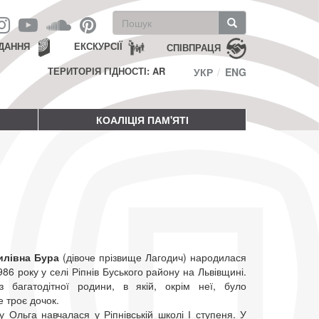
Пошукова
форма
Пошук
ДАННЯ
ЕКСКУРСІЇ
СПІВПРАЦЯ
ТЕРИТОРІЯ ГІДНОСТІ: AR
УКР
ENG
КОАЛІЦІЯ ПАМ'ЯТІ
илівна Бура
(дівоче прізвище Лагодич) народилася
86 року у селі Ріпнів Буського району на Львівщині.
 багатодітної родини, в якій, окрім неї, було
 троє дочок.
у Ольга навчалася у Ріпнівській школі І ступеня. У