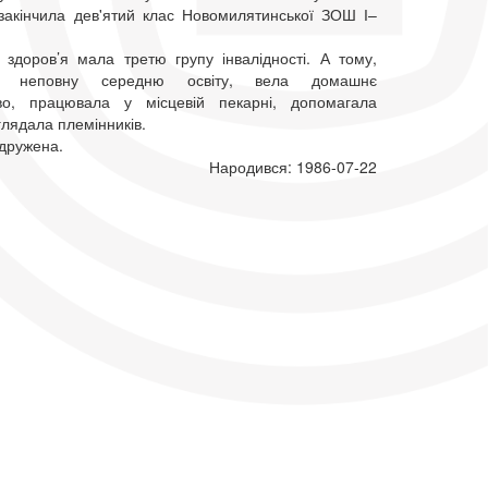
закінчила дев'ятий клас Новомилятинської ЗОШ І–
 здоров’я мала третю групу інвалідності. А тому,
и неповну середню освіту, вела домашнє
тво, працювала у місцевій пекарні, допомагала
глядала племінників.
одружена.
Народився: 1986-07-22