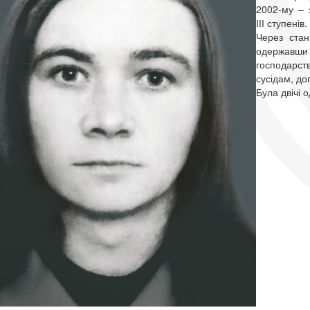
2002-му – 
ІІІ ступенів.
Через стан
одержавш
господарс
сусідам, до
Була двічі 