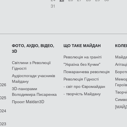
31
ФОТО, АУДІО, ВІДЕО,
ЩО ТАКЕ МАЙДАН
КОЛЕК
3D
Революція на граніті
Майдан
Світлини з Революції
"Україна без Кучми"
Агітац
Гідності
Помаранчева революція
Борот
Аудіоспогади учасників
Революція Гідності
Мемор
Майдану
2026
Героїв
- світ про Євромайдан
3D-панорами
Творчі
- творчість Майдану
Володимира Писаренка
2025
Симво
Проєкт Maidan3D
[МАЙД
2024
2023