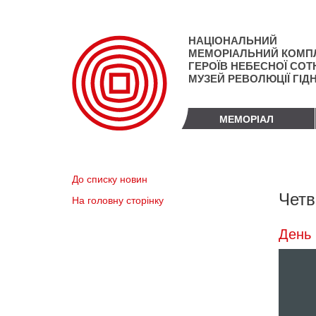
Перейти
до
основного
НАЦІОНАЛЬНИЙ
матеріалу
МЕМОРІАЛЬНИЙ КОМП
ГЕРОЇВ НЕБЕСНОЇ СОТН
МУЗЕЙ РЕВОЛЮЦІЇ ГІД
МЕМОРІАЛ
До списку новин
Четв
На головну сторінку
День 