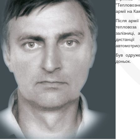
"Тепловозне
армії на Ка
Після армії
тепловоза 
залізниці,
дистанції
автомотриси
Був одруж
доньок.