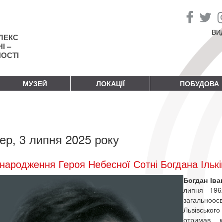
ВИ
ЛЕКС
І –
НОСТІ
МУЗЕЙ
ЛОКАЦІЇ
ПОБУДОВА
ер, 3 липня 2025 року
народження Героя Небесної Сотні Богдана Ількі
Богдан Іва
липня 196
загальноос
Львівськог
отримав к