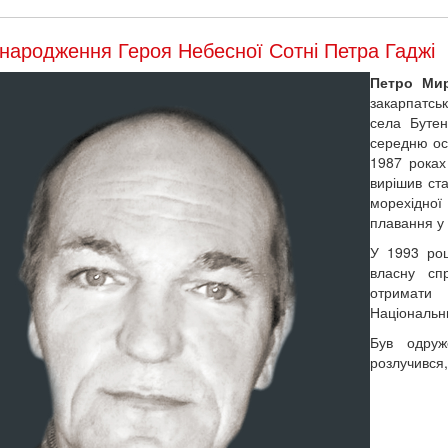
народження Героя Небесної Сотні Петра Гаджі
Петро Ми
закарпатсь
села Буте
середню осв
1987 роках
вирішив ста
морехідно
плавання у
У 1993 роц
власну сп
отримати
Національни
Був одру
розлучився,