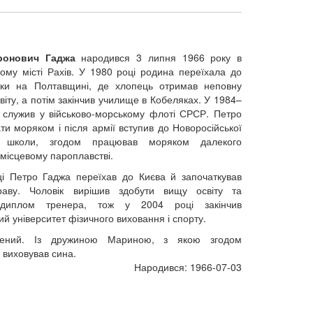
ронович Гаджа
народився 3 липня 1966 року в
кому місті Рахів. У 1980 році родина переїхала до
нки на Полтавщині, де хлопець отримав неповну
іту, а потім закінчив училище в Кобеляках. У 1984–
 служив у військово-морському флоті СРСР. Петро
ти моряком і після армії вступив до Новоросійської
ї школи, згодом працював моряком далекого
 місцевому пароплавстві.
і Петро Гаджа переїхав до Києва й започаткував
раву. Чоловік вирішив здобути вищу освіту та
 диплом тренера, тож у 2004 році закінчив
й університет фізичного виховання і спорту.
жений. Із дружиною Мариною, з якою згодом
 виховував сина.
Народився: 1966-07-03