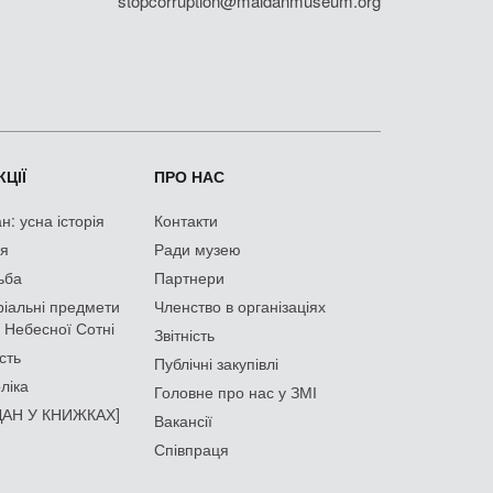
stopcorruption@maidanmuseum.org
ЦІЇ
ПРО НАС
: усна історія
Контакти
ія
Ради музею
ьба
Партнери
іальні предмети
Членство в організаціях
 Небесної Сотні
Звітність
сть
Публічні закупівлі
ліка
Головне про нас у ЗМІ
АН У КНИЖКАХ]
Вакансії
Співпраця