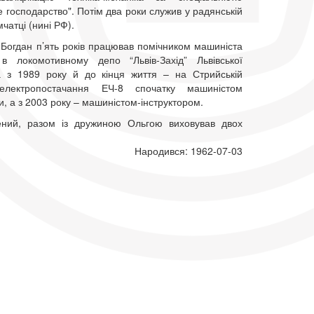
 господарство". Потім два роки служив у радянській
мчатці (нині РФ).
 Богдан п’ять років працював помічником машиніста
в локомотивному депо “Львів-Захід” Львівської
 а з 1989 року й до кінця життя – на Стрийській
 електропостачання ЕЧ-8 спочатку машиністом
, а з 2003 року – машиністом-інструктором.
ений, разом із дружиною Ольгою виховував двох
Народився: 1962-07-03