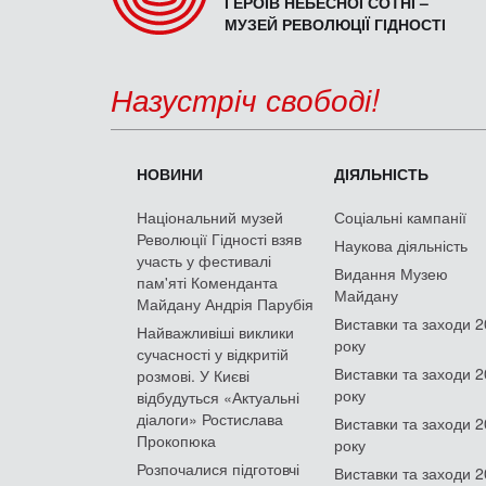
ГЕРОЇВ НЕБЕСНОЇ СОТНІ –
МУЗЕЙ РЕВОЛЮЦІЇ ГІДНОСТІ
Назустріч свободі!
НОВИНИ
ДІЯЛЬНІСТЬ
Національний музей
Соціальні кампанії
Революції Гідності взяв
Наукова діяльність
участь у фестивалі
Видання Музею
пам'яті Коменданта
Майдану
Майдану Андрія Парубія
Виставки та заходи 
Найважливіші виклики
року
сучасності у відкритій
Виставки та заходи 
розмові. У Києві
року
відбудуться «Актуальні
діалоги» Ростислава
Виставки та заходи 
Прокопюка
року
Розпочалися підготовчі
Виставки та заходи 