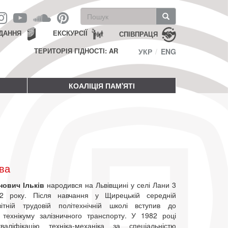
Пошукова
форма
Пошук
ДАННЯ
ЕКСКУРСІЇ
СПІВПРАЦЯ
ТЕРИТОРІЯ ГІДНОСТІ: AR
УКР
ENG
КОАЛІЦІЯ ПАМ'ЯТІ
ва
нович Ільків
народився на Львівщині у селі Лани 3
2 року. Після навчання у Щирецькій середній
вітній трудовій політехнічній школі вступив до
о технікуму залізничного транспорту. У 1982 році
валіфікацію техніка-механіка за спеціальністю