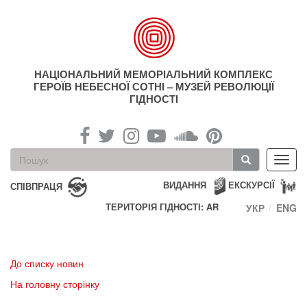
Перейти
до
основного
матеріалу
НАЦІОНАЛЬНИЙ МЕМОРІАЛЬНИЙ КОМПЛЕКС
ГЕРОЇВ НЕБЕСНОЇ СОТНІ – МУЗЕЙ РЕВОЛЮЦІЇ
ГІДНОСТІ
Пошукова
Toggl
форма
navig
Пошук
ВИДАННЯ
ЕКСКУРСІЇ
СПІВПРАЦЯ
ТЕРИТОРІЯ ГІДНОСТІ: AR
УКР
ENG
До списку новин
На головну сторінку