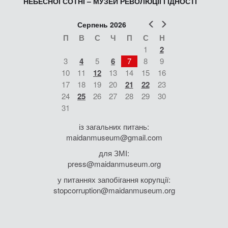
НЕБЕСНОЇ СОТНІ – МУЗЕЙ РЕВОЛЮЦІЇ ГІДНОСТІ
Попер
Наст
Серпень 2026
П
В
С
Ч
П
С
Н
1
2
3
4
5
6
7
8
9
10
11
12
13
14
15
16
17
18
19
20
21
22
23
24
25
26
27
28
29
30
31
із загальних питань:
maidanmuseum@gmail.com
для ЗМІ:
press@maidanmuseum.org
у питаннях запобігання корупції:
stopcorruption@maidanmuseum.org