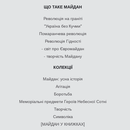
ЩО ТАКЕ МАЙДАН
Революція на граніті
"Україна без Кучми"
Помаранчева революція
Революція Гідності
- світ про Євромайдан
- творчість Майдану
КОЛЕКЦІЇ
Майдан: усна історія
Агітація
Боротьба
Меморіальні предмети Героїв Небесної Сотні
Творчість
Символіка
[МАЙДАН У КНИЖКАХ]