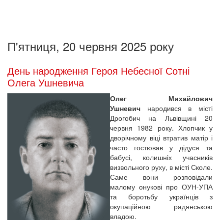
П'ятниця, 20 червня 2025 року
День народження Героя Небесної Сотні
Олега Ушневича
Олег Михайлович
Ушневич
народився в місті
Дрогобич на Львівщині 20
червня 1982 року. Хлопчик у
дворічному віці втратив матір і
часто гостював у дідуся та
бабусі, колишніх учасників
визвольного руху, в місті Сколе.
Саме вони розповідали
малому онукові про ОУН-УПА
та боротьбу українців з
окупаційною радянською
владою.