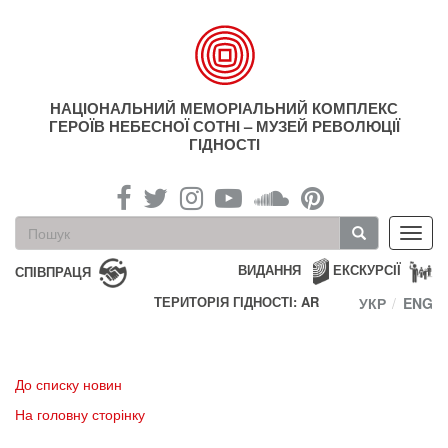
Перейти
до
основного
матеріалу
НАЦІОНАЛЬНИЙ МЕМОРІАЛЬНИЙ КОМПЛЕКС
ГЕРОЇВ НЕБЕСНОЇ СОТНІ – МУЗЕЙ РЕВОЛЮЦІЇ
ГІДНОСТІ
Пошукова
Toggl
форма
navig
Пошук
ВИДАННЯ
ЕКСКУРСІЇ
СПІВПРАЦЯ
ТЕРИТОРІЯ ГІДНОСТІ: AR
УКР
ENG
До списку новин
На головну сторінку