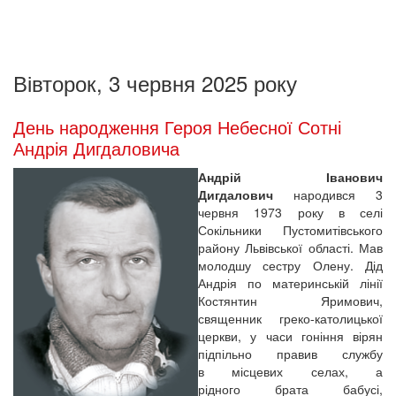
Вівторок, 3 червня 2025 року
День народження Героя Небесної Сотні
Андрія Дигдаловича
Андрій Іванович
Дигдалович
народився 3
червня 1973 року в селі
Сокільники Пустомитівського
району Львівської області. Мав
молодшу сестру Олену. Дід
Андрія по материнській лінії
Костянтин Яримович,
священник греко-католицької
церкви, у часи гоніння вірян
підпільно правив службу
в місцевих селах, а
рідного брата бабусі,