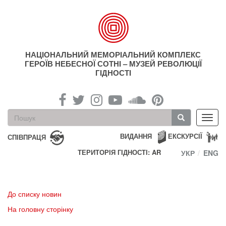
Перейти
до
основного
матеріалу
НАЦІОНАЛЬНИЙ МЕМОРІАЛЬНИЙ КОМПЛЕКС
ГЕРОЇВ НЕБЕСНОЇ СОТНІ – МУЗЕЙ РЕВОЛЮЦІЇ
ГІДНОСТІ
Пошукова
Toggl
форма
navig
Пошук
ВИДАННЯ
ЕКСКУРСІЇ
СПІВПРАЦЯ
ТЕРИТОРІЯ ГІДНОСТІ: AR
УКР
ENG
До списку новин
На головну сторінку