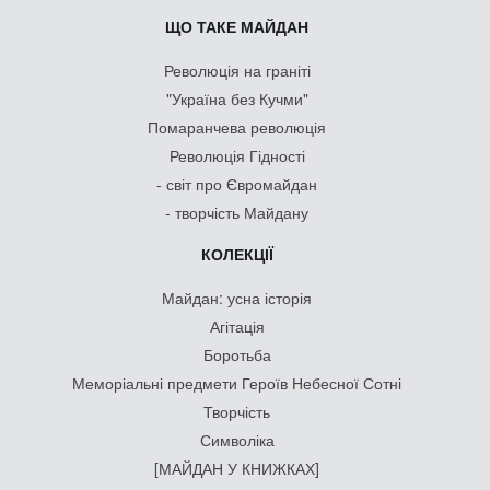
ЩО ТАКЕ МАЙДАН
Революція на граніті
"Україна без Кучми"
Помаранчева революція
Революція Гідності
- світ про Євромайдан
- творчість Майдану
КОЛЕКЦІЇ
Майдан: усна історія
Агітація
Боротьба
Меморіальні предмети Героїв Небесної Сотні
Творчість
Символіка
[МАЙДАН У КНИЖКАХ]