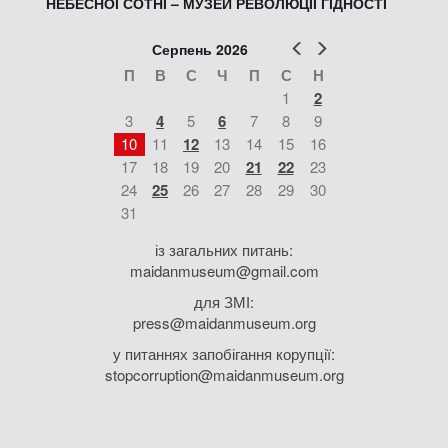
НЕБЕСНОЇ СОТНІ – МУЗЕЙ РЕВОЛЮЦІЇ ГІДНОСТІ
Попер
Наст
Серпень 2026
П
В
С
Ч
П
С
Н
1
2
3
4
5
6
7
8
9
10
11
12
13
14
15
16
17
18
19
20
21
22
23
24
25
26
27
28
29
30
31
із загальних питань:
maidanmuseum@gmail.com
для ЗМІ:
press@maidanmuseum.org
у питаннях запобігання корупції:
stopcorruption@maidanmuseum.org