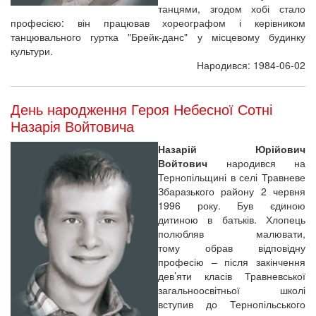
танцями, згодом хобі стало
професією: він працював хореографом і керівником
танцювального гуртка "Брейк-данс" у місцевому будинку
культури.
Народився: 1984-06-02
День народження Героя Небесної Сотні
Назарія Войтовича
Назарій Юрійович
Войтович
народився на
Тернопільщині в селі Травневе
Збаразького району 2 червня
1996 року. Був єдиною
дитиною в батьків. Хлопець
полюбляв малювати,
тому обрав відповідну
професію – після закінчення
дев’яти класів Травневської
загальноосвітньої школі
вступив до Тернопільського