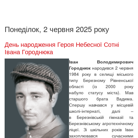
Понеділок, 2 червня 2025 року
День народження Героя Небесної Сотні
Івана Городнюка
Іван Володимирович
Городнюк
народився 2 червня
1984 року в селищі міського
типу Березному Рівненської
області (із 2000 року
набуло статусу міста). Мав
старшого брата Вадима.
Спершу навчався у місцевій
школі-інтернаті, далі –
в Березнівській гімназії та
Березнівському агротехнічному
ліцеї. Зі шкільних років Іван
захоплювався сучасними