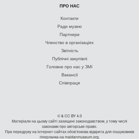
ПРО НАС
Контакти
Ради музею
Партнери
Членство в організаціях
Звітність
Публічні закупівлі
Головне про нас у ЗМІ
Вакансії
Співпраця
© & CC BY 4.0
Матеріали на цьому сайті захищені законодавством, у тому числі
законами про авторське право.
При передруку на iнтернет-сайтах обов’язкова відкрита для пошуковиків
гiперланка на maidanmuseum.org.