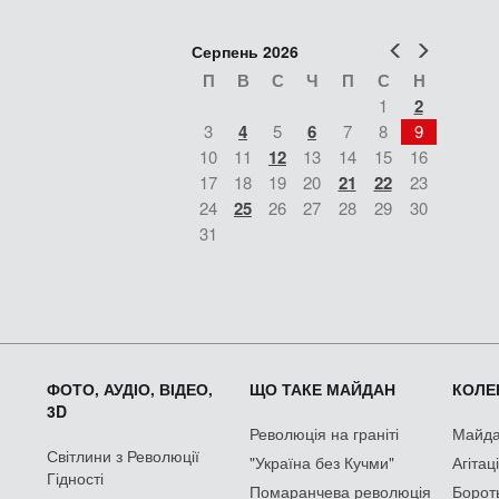
Попер
Наст
Серпень 2026
П
В
С
Ч
П
С
Н
1
2
3
4
5
6
7
8
9
10
11
12
13
14
15
16
17
18
19
20
21
22
23
24
25
26
27
28
29
30
31
ФОТО, АУДІО, ВІДЕО,
ЩО ТАКЕ МАЙДАН
КОЛЕК
3D
Революція на граніті
Майдан
Світлини з Революції
"Україна без Кучми"
Агітац
Гідності
Помаранчева революція
Борот