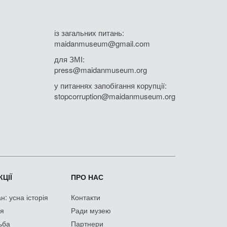
із загальних питань:
maidanmuseum@gmail.com
для ЗМІ:
press@maidanmuseum.org
у питаннях запобігання корупції:
stopcorruption@maidanmuseum.org
ЦІЇ
ПРО НАС
: усна історія
Контакти
ія
Ради музею
ьба
Партнери