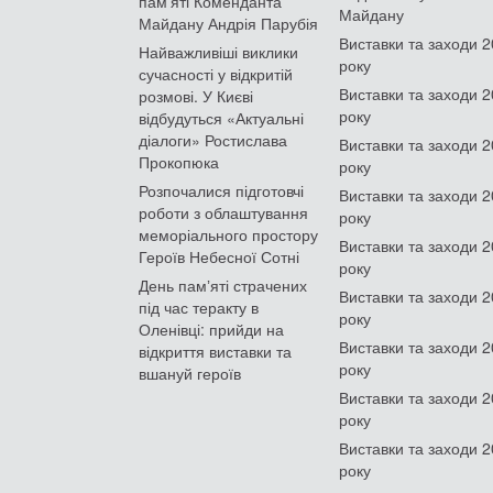
пам'яті Коменданта
Майдану
Майдану Андрія Парубія
Виставки та заходи 
Найважливіші виклики
року
сучасності у відкритій
Виставки та заходи 
розмові. У Києві
року
відбудуться «Актуальні
діалоги» Ростислава
Виставки та заходи 
Прокопюка
року
Розпочалися підготовчі
Виставки та заходи 
роботи з облаштування
року
меморіального простору
Виставки та заходи 
Героїв Небесної Сотні
року
День памʼяті страчених
Виставки та заходи 
під час теракту в
року
Оленівці: прийди на
Виставки та заходи 
відкриття виставки та
року
вшануй героїв
Виставки та заходи 
року
Виставки та заходи 
року