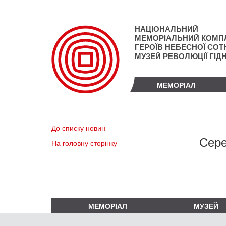
Перейти
до
основного
НАЦІОНАЛЬНИЙ
матеріалу
МЕМОРІАЛЬНИЙ КОМП
ГЕРОЇВ НЕБЕСНОЇ СОТН
МУЗЕЙ РЕВОЛЮЦІЇ ГІД
МЕМОРІАЛ
До списку новин
Сере
На головну сторінку
МЕМОРІАЛ
МУЗЕЙ