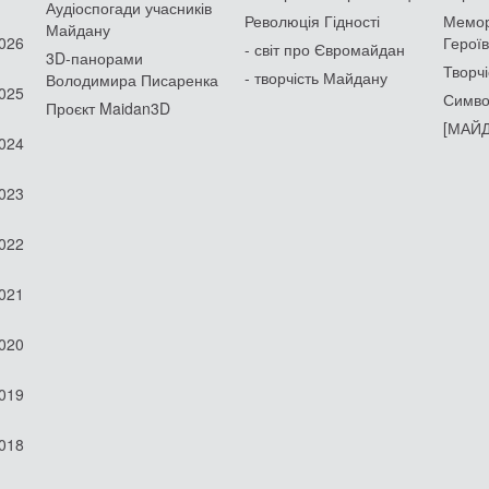
Аудіоспогади учасників
Революція Гідності
Мемор
Майдану
2026
Героїв
- світ про Євромайдан
3D-панорами
Творчі
- творчість Майдану
Володимира Писаренка
2025
Симво
Проєкт Maidan3D
[МАЙД
2024
2023
2022
2021
2020
2019
2018